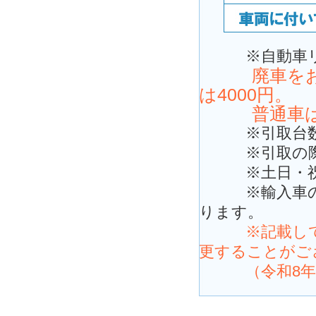
※自動車リサ
廃車をお持
は4000円。
普通車は50
※引取台数に
※引取の際に
※土日・祝祭
※輸入車の場
ります。
※記載してお
更することがご
（令和8年5